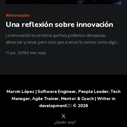
Innovación
Una reflexión sobre innovación
La innovación es un tema que hoy podemos desayunar,
almorzar y cenar, pero creo que a veces lo vemos como algo
muy lejano a nosotros mismos cuando en realidad es algo que
11 jun. 2019
2 min read
está a nuestro alcance, siempre y cuando sea nuestro deseo
alcanzarlo.
Marvin López | Software Engineer, People Leader, Tech
Manager, Agile Trainer, Mentor & Coach | Writer in
development✍🏻
© 2026
¿Quién soy?