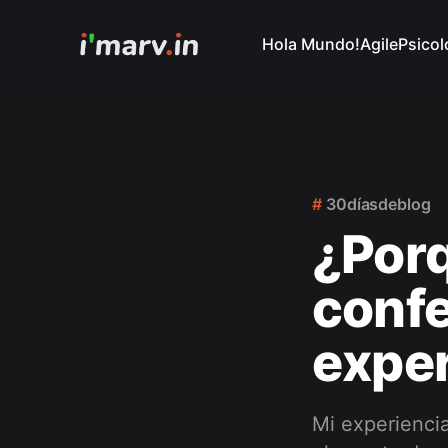
Hola Mundo!
Agile
Psicol
30díasdeblog
¿Porq
confe
expe
Mi experienci