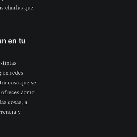
as charlas que
an en tu
stintas
g en redes
tra cosa que se
e ofreces como
las cosas, a
erencia y