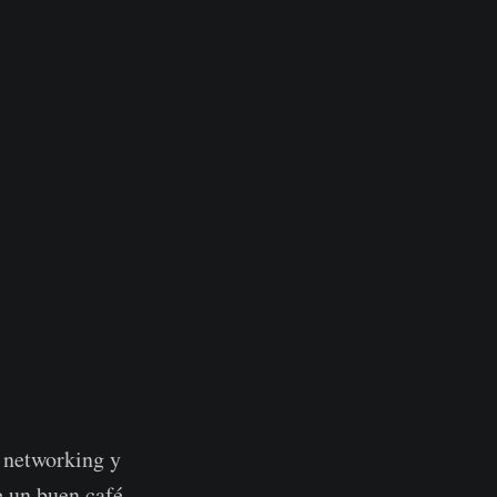
r networking y
e un buen café,