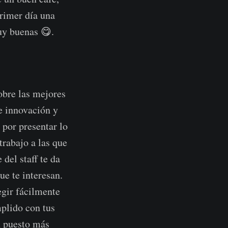
rimer día una
uy buenas 😋.
obre las mejores
de innovación y
por presentar lo
trabajo a las que
del staff te da
ue te interesan.
egir fácilmente
mplido con tus
n puesto más