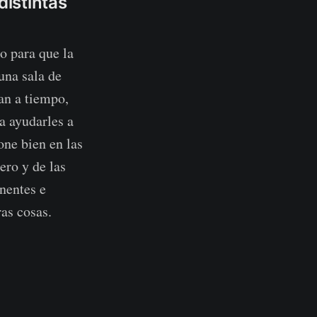
distintas
o para que la
una sala de
an a tiempo,
a ayudarles a
one bien en las
ero y de las
onentes e
ras cosas.